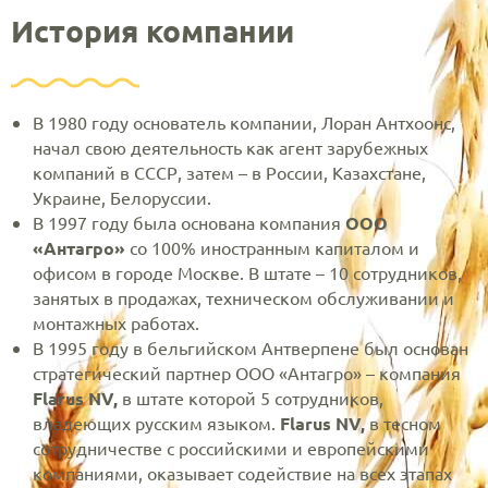
История компании
В 1980 году основатель компании, Лоран Антхоонс,
начал свою деятельность как агент зарубежных
компаний в СССР, затем – в России, Казахстане,
Украине, Белоруссии.
В 1997 году была основана компания
OOO
«Антагро»
со 100% иностранным капиталом и
офисом в городе Москве. В штате – 10 сотрудников,
занятых в продажах, техническом обслуживании и
монтажных работах.
В 1995 году в бельгийском Антверпене был основан
стратегический партнер ООО «Антагро» – компания
Flarus
NV,
в штате которой 5 сотрудников,
владеющих русским языком.
Flarus
NV,
в тесном
сотрудничестве с российскими и европейскими
компаниями, оказывает содействие на всех этапах